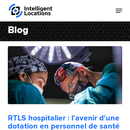
Skip
Menu
to
Ferm
main
le
content
Blog
menu
RTLS hospitalier : l'avenir d'une
dotation en personnel de santé