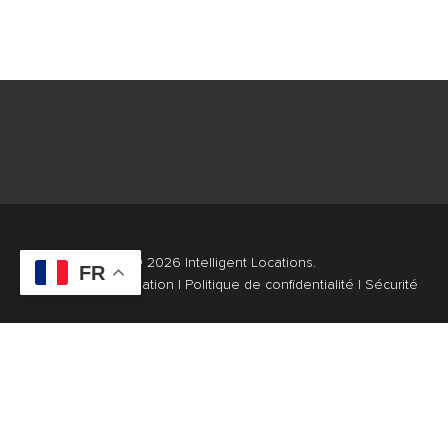
© 2026 Intelligent Locations.
FR
Conditions d'utilisation
|
Politique de confidentialité
|
Sécurité
x-
linkedin
youtube
twitter